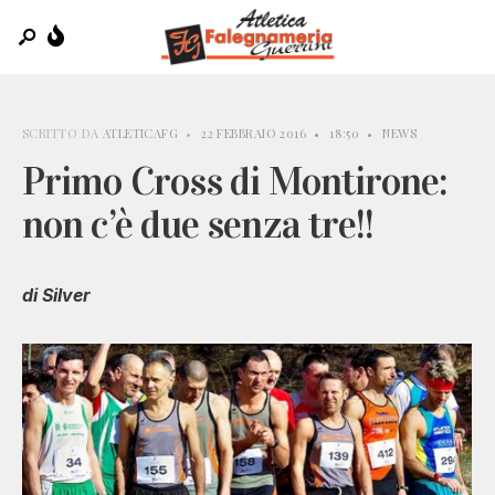
SCRITTO DA
ATLETICAFG
•
22 FEBBRAIO 2016
•
18:50
•
NEWS
Primo Cross di Montirone:
non c’è due senza tre!!
di Silver