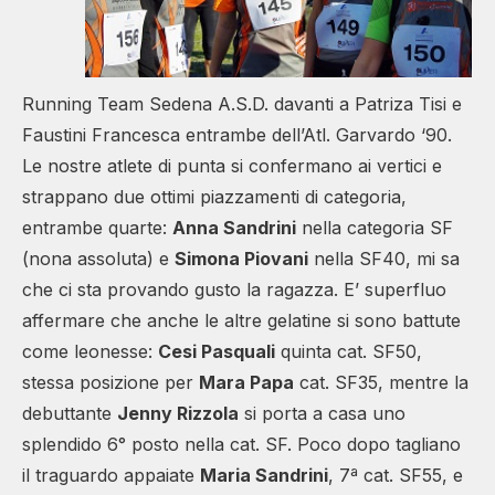
Running Team Sedena A.S.D. davanti a Patriza Tisi e
Faustini Francesca entrambe dell’Atl. Garvardo ‘90.
Le nostre atlete di punta si confermano ai vertici e
strappano due ottimi piazzamenti di categoria,
entrambe quarte:
Anna Sandrini
nella categoria SF
(nona assoluta) e
Simona Piovani
nella SF40, mi sa
che ci sta provando gusto la ragazza. E’ superfluo
affermare che anche le altre gelatine si sono battute
come leonesse:
Cesi Pasquali
quinta cat. SF50,
stessa posizione per
Mara Papa
cat. SF35, mentre la
debuttante
Jenny Rizzola
si porta a casa uno
splendido 6° posto nella cat. SF. Poco dopo tagliano
il traguardo appaiate
Maria Sandrini
, 7ª cat. SF55, e