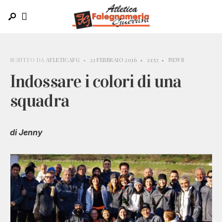
SCRITTO DA
ATLETICAFG
•
21 FEBBRAIO 2016
•
21:53
•
NEWS
Indossare i colori di una
squadra
di Jenny