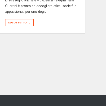
Di Preseglio Michele – L’Atletica Falegnameria
Guerrini è pronta ad accogliere atleti, società e
appassionati per uno degli
...
LEGGI TUTTO
→