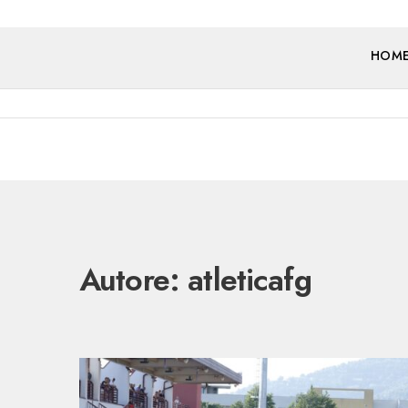
HOM
Autore:
atleticafg