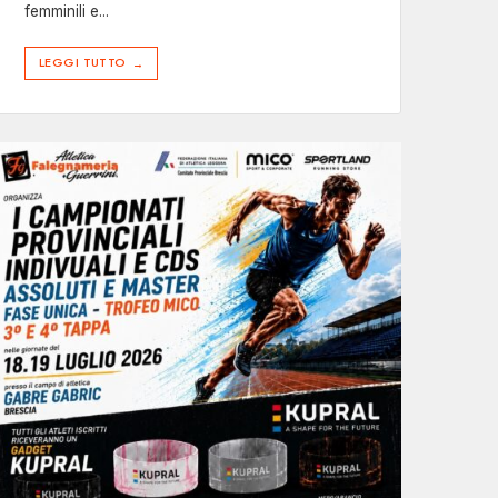
femminili e
...
LEGGI TUTTO
→