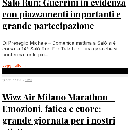
Saló Run: Guerrini in evidenza
con piazzamenti importanti e
grande partecipazione
Di Preseglio Michele – Domenica mattina a Salò si è
corsa la 14ª Saló Run For Telethon, una gara che si
conferma tra le più
...
Leggi tutto
→
15 Aprile 2026
•
News
Wizz Air Milano Marathon –
Emozioni, fatica e cuore:
grande giornata per i nostri