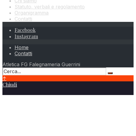
Chi siamo
Statuto, verbali e regolamento
Organigramma
Contatti
Facebook
Instagram
Home
Contatti
Atletica FG Falegnameria Guerrini
↑
Chiudi
Atletica FG Falegnameria Guerrini
Via Leonardo da Vinci, 13
25010 – Borgosatollo (BS)
Telefono
+39 347 8193823