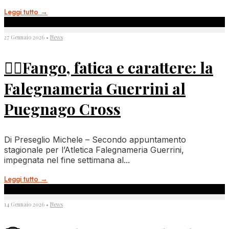
Leggi tutto
→
27 Gennaio 2026
•
News
🏃‍♂️Fango, fatica e carattere: la
Falegnameria Guerrini al
Puegnago Cross
Di Preseglio Michele – Secondo appuntamento
stagionale per l’Atletica Falegnameria Guerrini,
impegnata nel fine settimana al
...
Leggi tutto
→
14 Gennaio 2026
•
News