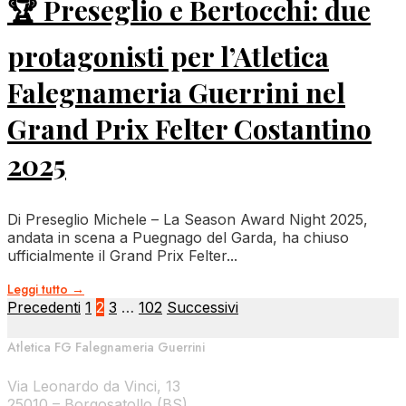
🏆 Preseglio e Bertocchi: due
protagonisti per l’Atletica
Falegnameria Guerrini nel
Grand Prix Felter Costantino
2025
Di Preseglio Michele – La Season Award Night 2025,
andata in scena a Puegnago del Garda, ha chiuso
ufficialmente il Grand Prix Felter
...
Leggi tutto
→
Paginazione
Precedenti
1
2
3
…
102
Successivi
Atletica FG Falegnameria Guerrini
degli
Via Leonardo da Vinci, 13
25010 – Borgosatollo (BS)