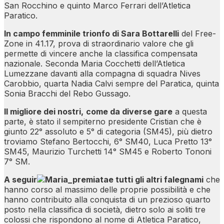
San Rocchino e quinto Marco Ferrari dell’Atletica
Paratico.
In campo femminile trionfo di Sara Bottarelli
del Free-
Zone in 41.17, prova di straordinario valore che gli
permette di vincere anche la classifica compensata
nazionale. Seconda Maria Cocchetti dell’Atletica
Lumezzane davanti alla compagna di squadra Nives
Carobbio, quarta Nadia Calvi sempre del Paratica, quinta
Sonia Bracchi del Rebo Gussago.
Il migliore dei nostri,
come da diverse gare
a questa
parte, è stato il sempiterno presidente Cristian che è
giunto 22° assoluto e 5° di categoria (SM45), più dietro
troviamo Stefano Bertocchi, 6° SM40, Luca Pretto 13°
SM45, Maurizio Turchetti 14° SM45 e Roberto Tononi
7° SM.
A seguir
e tutti gli altri falegnami
che
hanno corso al massimo delle proprie possibilità e che
hanno contribuito alla conquista di un prezioso quarto
posto nella classifica di società, dietro solo ai soliti tre
colossi che rispondono al nome di Atletica Paratico,