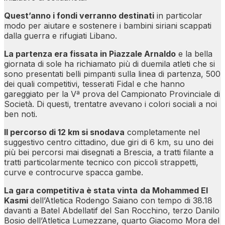
Quest’anno i fondi verranno destinati
in particolar
modo per aiutare e sostenere i bambini siriani scappati
dalla guerra e rifugiati Libano.
La partenza era fissata in Piazzale Arnaldo
e la bella
giornata di sole ha richiamato più di duemila atleti che si
sono presentati belli pimpanti sulla linea di partenza, 500
dei quali competitivi, tesserati Fidal e che hanno
gareggiato per la Vª prova del Campionato Provinciale di
Società. Di questi, trentatre avevano i colori sociali a noi
ben noti.
Il percorso di 12 km si snodava
completamente nel
suggestivo centro cittadino, due giri di 6 km, su uno dei
più bei percorsi mai disegnati a Brescia, a tratti filante a
tratti particolarmente tecnico con piccoli strappetti,
curve e controcurve spacca gambe.
La gara competitiva è stata vinta
da Mohammed El
Kasmi
dell’Atletica Rodengo Saiano con tempo di 38.18
davanti a Batel Abdellatif del San Rocchino, terzo Danilo
Bosio dell’Atletica Lumezzane, quarto Giacomo Mora del