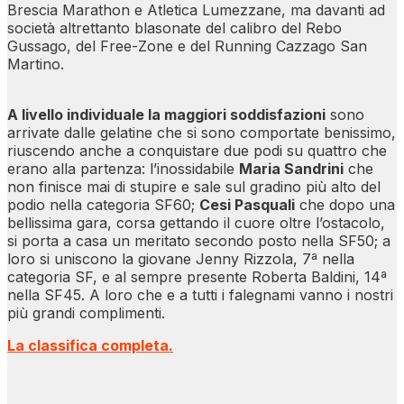
Brescia Marathon e Atletica Lumezzane, ma davanti ad
società altrettanto blasonate del calibro del Rebo
Gussago, del Free-Zone e del Running Cazzago San
Martino.
A livello individuale la maggiori soddisfazioni
sono
arrivate dalle gelatine che si sono comportate benissimo,
riuscendo anche a conquistare due podi su quattro che
erano alla partenza: l’inossidabile
Maria Sandrini
che
non finisce mai di stupire e sale sul gradino più alto del
podio nella categoria SF60;
Cesi Pasquali
che dopo una
bellissima gara, corsa gettando il cuore oltre l’ostacolo,
si porta a casa un meritato secondo posto nella SF50; a
loro si uniscono la giovane Jenny Rizzola, 7ª nella
categoria SF, e al sempre presente Roberta Baldini, 14ª
nella SF45. A loro che e a tutti i falegnami vanno i nostri
più grandi complimenti.
La classifica completa.