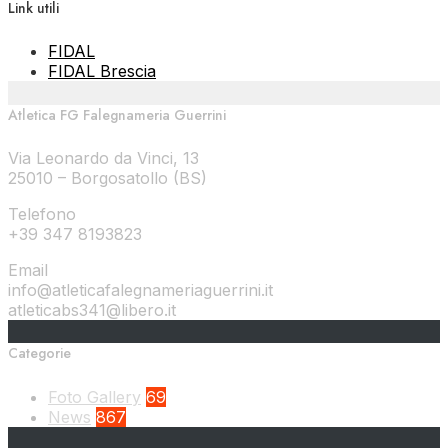
Link utili
FIDAL
FIDAL Brescia
Atletica FG Falegnameria Guerrini
Via Leonardo da Vinci, 13
25010 – Borgosatollo (BS)
Telefono
+39 347 8193823
Email
info@atleticafalegnameriaguerrini.it
atleticabs341@libero.it
Categorie
Foto Gallery
69
News
867