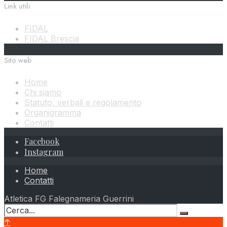
Link utili
FIDAL
FIDAL Brescia
Sito web
Home
Chi siamo
Statuto, verbali e regolamento
Organigramma
Contatti
Facebook
Instagram
Home
Contatti
Atletica FG Falegnameria Guerrini
↑