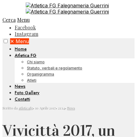
Cerca
Menu
Facebook
Instagram
✕
Menu
Home
Atletica FG
Chi siamo
Statuto, verbali e regolamento
Organigramma
Atleti
News
Foto Gallery
Contatti
Scritto da
atleticafg
•
10 Aprile 2017
•
21:14
•
News
Vivicittà 2017, un