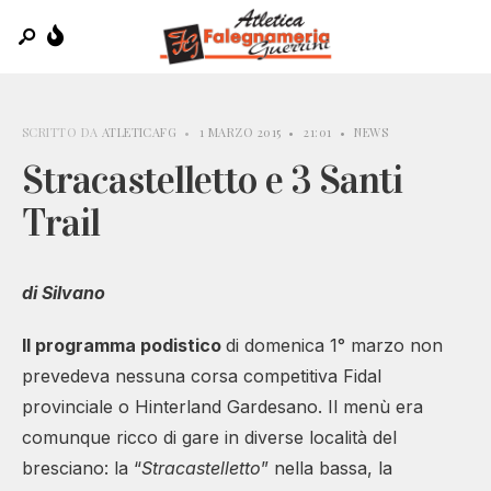
SCRITTO DA
ATLETICAFG
•
1 MARZO 2015
•
21:01
•
NEWS
Stracastelletto e 3 Santi
Trail
di Silvano
Il programma podistico
di domenica 1° marzo non
prevedeva nessuna corsa competitiva Fidal
provinciale o Hinterland Gardesano. Il menù era
comunque ricco di gare in diverse località del
bresciano: la “
Stracastelletto
” nella bassa, la