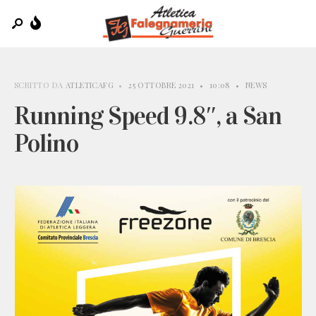
SCRITTO DA
ATLETICAFG
•
25 OTTOBRE 2021
•
10:08
•
NEWS
Running Speed 9.8″, a San
Polino