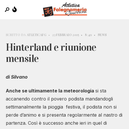
SCRITTO DA
ATLETICAFG
•
23 FEBBRAIO 2015
•
8:49
•
NEWS
Hinterland e riunione
mensile
di Silvano
Anche se ultimamente la meteorologia
si sta
accanendo contro il povero podista mandandogli
settimanalmente la pioggia festiva, il podista non si
perde d’animo e si presenta regolarmente al nastro di
partenza. Così è successo anche ieri in quel di