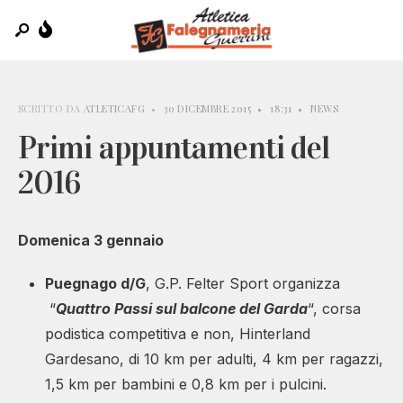
SCRITTO DA
ATLETICAFG
•
30 DICEMBRE 2015
•
18:31
•
NEWS
Primi appuntamenti del
2016
Domenica 3 gennaio
Puegnago d/G
, G.P. Felter Sport organizza
“
Quattro Passi sul balcone del Garda
“, corsa
podistica competitiva e non, Hinterland
Gardesano, di 10 km per adulti, 4 km per ragazzi,
1,5 km per bambini e 0,8 km per i pulcini.