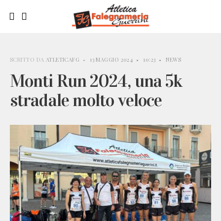
SCRITTO DA
ATLETICAFG
•
13 MAGGIO 2024
•
10:23
•
NEWS
Monti Run 2024, una 5k
stradale molto veloce