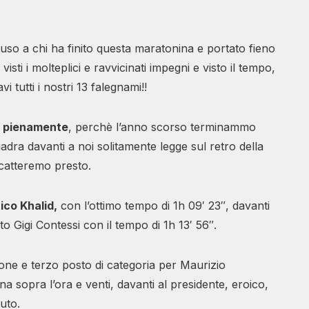
uso a chi ha finito questa maratonina e portato fieno
isti i molteplici e ravvicinati impegni e visto il tempo,
i tutti i nostri 13 falegnami!!
a pienamente
, perchè l’anno scorso terminammo
dra davanti a noi solitamente legge sul retro della
scatteremo presto.
tico Khalid,
con l’ottimo tempo di 1h 09′ 23″, davanti
to Gigi Contessi con il tempo di 1h 13′ 56″.
one e terzo posto di categoria per Maurizio
a sopra l’ora e venti, davanti al presidente, eroico,
uto.