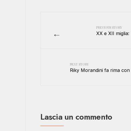
PREVIOUS STORY
←
XX e XII miglia:
NEXT STORY
Riky Morandini fa rima co
Lascia un commento