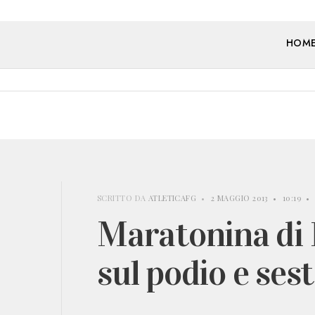
HOM
SCRITTO DA
ATLETICAFG
•
2 MAGGIO 2013
•
10:19
•
Maratonina di 
sul podio e ses