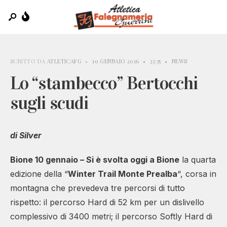
SCRITTO DA
ATLETICAFG
•
10 GENNAIO 2016
•
23:35
•
NEWS
Lo “stambecco” Bertocchi
sugli scudi
di Silver
Bione 10 gennaio – Si è svolta oggi a Bione
la quarta
edizione della “
Winter Trail Monte Prealba
“, corsa in
montagna che prevedeva tre percorsi di tutto
rispetto: il percorso Hard di 52 km per un dislivello
complessivo di 3400 metri; il percorso Softly Hard di