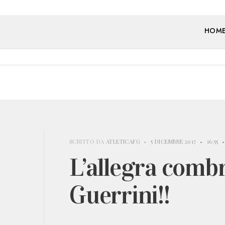
HOM
SCRITTO DA
ATLETICAFG
•
5 DICEMBRE 2017
•
16:55
•
L’allegra combr
Guerrini!!