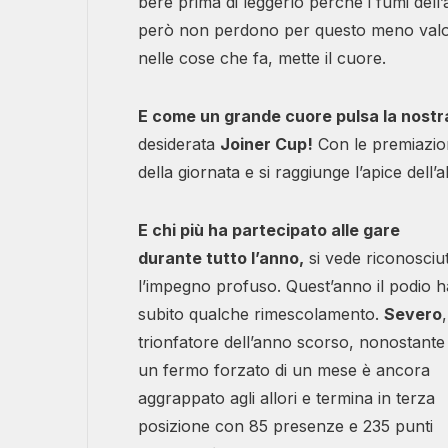
bere prima di leggerlo perché i fumi dell’al
però non perdono per questo meno valor
nelle cose che fa, mette il cuore.
E come un grande cuore pulsa la nostr
desiderata
Joiner Cup!
Con le premiazion
della giornata e si raggiunge l’apice dell’
E chi più ha partecipato alle gare
durante tutto l’anno,
si vede riconosciu
l’impegno profuso. Quest’anno il podio h
subito qualche rimescolamento.
Severo
,
trionfatore dell’anno scorso, nonostante
un fermo forzato di un mese è ancora
aggrappato agli allori e termina in terza
posizione con 85 presenze e 235 punti