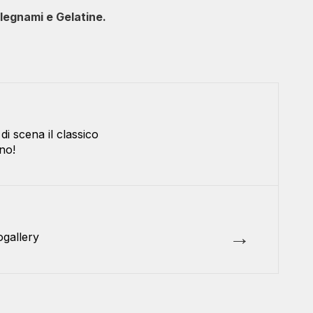
alegnami e Gelatine.
i scena il classico
no!
→
ogallery