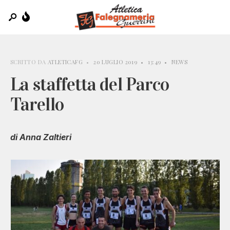
SCRITTO DA
ATLETICAFG
•
20 LUGLIO 2019
•
13:49
•
NEWS
La staffetta del Parco
Tarello
di Anna Zaltieri