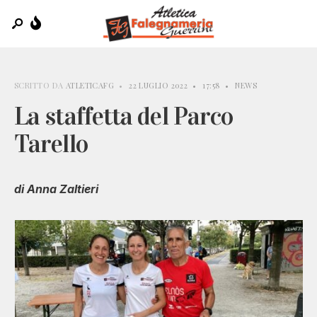
SCRITTO DA
ATLETICAFG
•
22 LUGLIO 2022
•
17:58
•
NEWS
La staffetta del Parco
Tarello
di Anna Zaltieri