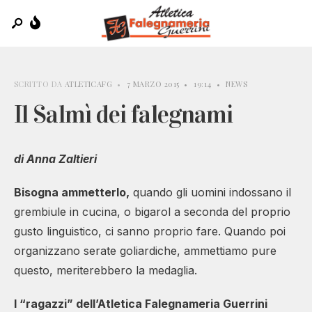
SCRITTO DA
ATLETICAFG
•
7 MARZO 2015
•
19:14
•
NEWS
Il Salmì dei falegnami
di Anna Zaltieri
Bisogna ammetterlo,
quando gli uomini indossano il
grembiule in cucina, o bigarol a seconda del proprio
gusto linguistico, ci sanno proprio fare. Quando poi
organizzano serate goliardiche, ammettiamo pure
questo, meriterebbero la medaglia.
I “ragazzi” dell’Atletica Falegnameria Guerrini