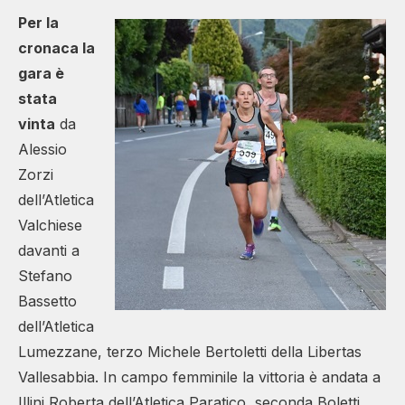
Per la
cronaca la
gara è
stata
vinta
da
Alessio
Zorzi
dell’Atletica
Valchiese
davanti a
Stefano
Bassetto
dell’Atletica
Lumezzane, terzo Michele Bertoletti della Libertas
Vallesabbia. In campo femminile la vittoria è andata a
Illini Roberta dell’Atletica Paratico, seconda Boletti