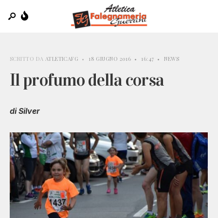
SCRITTO DA
ATLETICAFG
•
18 GIUGNO 2016
•
16:47
•
NEWS
Il profumo della corsa
di Silver