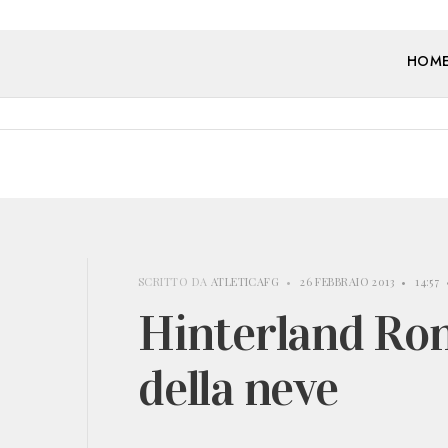
HOM
SCRITTO DA
ATLETICAFG
•
26 FEBBRAIO 2013
•
14:57
Hinterland Ron
della neve