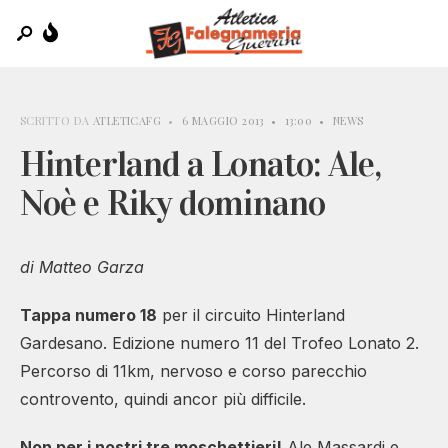
SCRITTO DA
ATLETICAFG
•
6 MAGGIO 2013
•
13:00
•
NEWS
Hinterland a Lonato: Ale,
Noè e Riky dominano
di Matteo Garza
Tappa numero 18
per il circuito Hinterland
Gardesano. Edizione numero 11 del Trofeo Lonato 2.
Percorso di 11km, nervoso e corso parecchio
controvento, quindi ancor più difficile.
Non per i nostri tre moschettieri!
Ale Massardi e