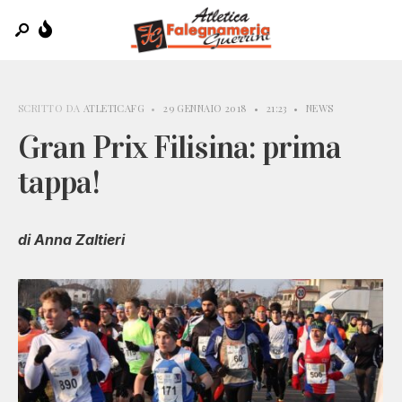
SCRITTO DA
ATLETICAFG
•
29 GENNAIO 2018
•
21:23
•
NEWS
Gran Prix Filisina: prima
tappa!
di Anna Zaltieri