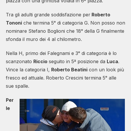
piazza con una grintosa volata in 6ª piazza.
Tra gli adulti grande soddisfazione per
Roberto
Tononi
che termina 5° di categoria G. Non posso non
nominare Stefano Boglioni che 18° della G finalmente
sfonda il muro dei 4 al chilometro.
Nella H, primo dei Falegnami e 3° di categoria è lo
scanzonato
Riccio
seguito in 5ª posizione da
Luca
.
Vince la categoria I,
Roberto Beatini
con un look più
fresco ed attuale. Roberto Crescini termina 5° alle
sue spalle.
Per
le