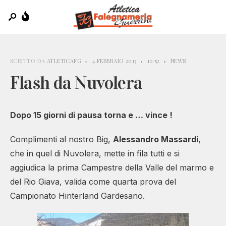
SCRITTO DA
ATLETICAFG
•
4 FEBBRAIO 2013
•
10:52
•
NEWS
Flash da Nuvolera
Dopo 15 giorni di pausa torna e … vince !
Complimenti al nostro Big,
Alessandro Massardi
,
che in quel di Nuvolera, mette in fila tutti e si
aggiudica la prima Campestre della Valle del marmo e
del Rio Giava, valida come quarta prova del
Campionato Hinterland Gardesano.