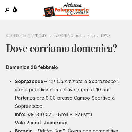
SCRITTO DA
ATLETICAFG
•
25 FEBBRAIO 2016
•
21:10
•
NEWS
Dove corriamo domenica?
Domenica 28 febbraio
Soprazocco –
“
2ª Camminata a Soprazocco”,
corsa podistica competitiva e non di 10 km.
Partenza ore 9.00 presso Campo Sportivo di
Soprazocco.
Info
:
338 3101570 (Broli P. Fausto)
Vale 2 punti Joinercup
Brescia –
“
Metro Run”
, Corsa non competitiva