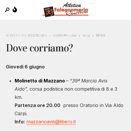
SCRITTO DA
ATLETICAFG
•
5 GIUGNO 2019
•
16:43
•
NEWS
Dove corriamo?
Giovedì 6 giugno
Molinetto di Mazzano
– “
39ª Marcia Avis
Aido”,
corsa podistica non competitiva di 8 e 3
km.
Partenza ore 20.00
presso Oratorio in Via Aldo
Carpi.
Info:
mazzanoavis@libero.it