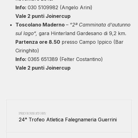
Info
:
030 5109982 (Angelo Arini)
Vale 2 punti Joinercup
Toscolano Maderno
– “
2ª Camminata d’autunno
sul lago
“,
gara Hinterland Gardesano di 9,2 km.
Partenza ore 8.50
presso Campo Ippico (Bar
Ciringhito)
Info
:
0365 651389 (Felter Costantino)
Vale 2 punti Joinercup
PREVIOUS STORY
24° Trofeo Atletica Falegnameria Guerrini