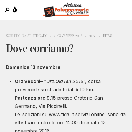
SCRITTO DA
ATLETICAFG
•
9 NOVEMBRE 2016
•
20:50
•
NEWS
Dove corriamo?
Domenica 13 novembre
Orzivecchi
– “
OrziOldTen 2016
“, corsa
provinciale su strada Fidal di 10 km.
Partenza ore 9.15
presso Oratorio San
Germano, Via Piccinelli.
Le iscrizioni su www.fidal.it servizi online, sono da
effettuare entro le ore 12.00 di sabato 12
novembre 2016.