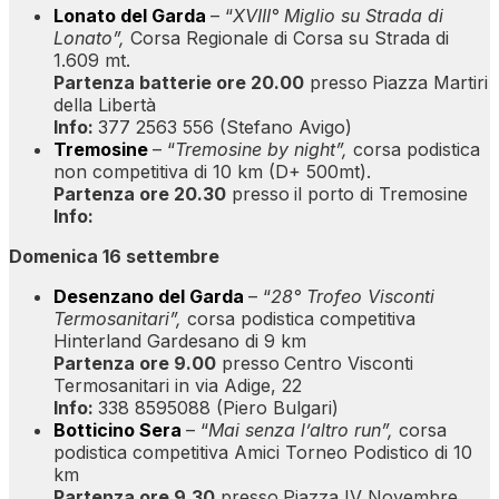
Lonato del Garda
– “
XVIII° Miglio su Strada di
Lonato”,
Corsa Regionale di Corsa su Strada di
1.609 mt.
Partenza batterie ore 20.00
presso
Piazza Martiri
della Libertà
Info:
377 2563 556 (Stefano Avigo)
Tremosine
– “
Tremosine by night”,
corsa podistica
non competitiva di 10 km (D+ 500mt).
Partenza ore 20.30
presso
il porto di Tremosine
Info:
Domenica 16 settembre
Desenzano del Garda
– “
28° Trofeo Visconti
Termosanitari”,
corsa podistica competitiva
Hinterland Gardesano di 9 km
Partenza ore 9.00
presso
Centro Visconti
Termosanitari in via Adige, 22
Info:
338 8595088 (Piero Bulgari)
Botticino Sera
– “
Mai senza l’altro run”,
corsa
podistica competitiva Amici Torneo Podistico di 10
km
Partenza ore 9.30
presso
Piazza IV Novembre