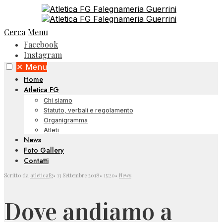
Cerca
Menu
Facebook
Instagram
✕
Menu
Home
Atletica FG
Chi siamo
Statuto, verbali e regolamento
Organigramma
Atleti
News
Foto Gallery
Contatti
Scritto da
atleticafg
•
13 Settembre 2018
•
15:20
•
News
Dove andiamo a