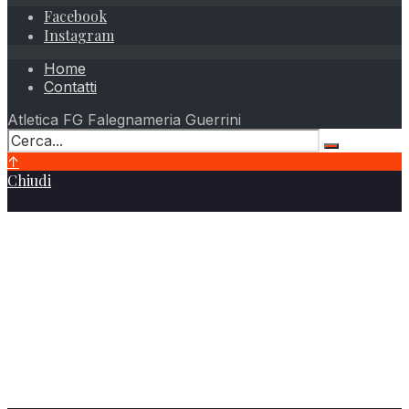
Facebook
Instagram
Home
Contatti
Atletica FG Falegnameria Guerrini
↑
Chiudi
Atletica FG Falegnameria Guerrini
Via Leonardo da Vinci, 13
25010 – Borgosatollo (BS)
Telefono
+39 347 8193823
Email
info@atleticafalegnameriaguerrini.it
atleticabs341@libero.it