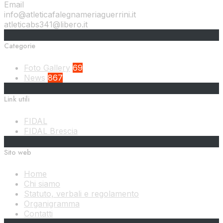
Email
info@atleticafalegnameriaguerrini.it
atleticabs341@libero.it
Categorie
Foto Gallery
69
News
867
Link utili
FIDAL
FIDAL Brescia
Sito web
Home
Chi siamo
Statuto, verbali e regolamento
Organigramma
Contatti