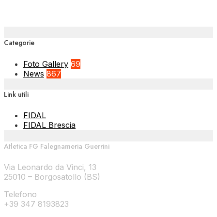
Categorie
Foto Gallery
69
News
867
Link utili
FIDAL
FIDAL Brescia
Atletica FG Falegnameria Guerrini
Via Leonardo da Vinci, 13
25010 – Borgosatollo (BS)
Telefono
+39 347 8193823