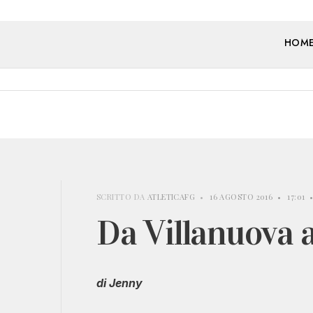
HOM
SCRITTO DA
ATLETICAFG
•
16 AGOSTO 2016
•
17:01
Da Villanuova 
di Jenny