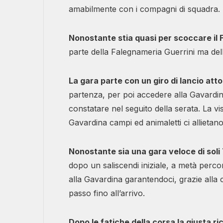
amabilmente con i compagni di squadra.
Nonostante stia quasi per scoccare il
parte della Falegnameria Guerrini ma del
La gara parte con un giro di lancio at
partenza, per poi accedere alla Gavard
constatare nel seguito della serata. La vis
Gavardina campi ed animaletti ci allietano 
Nonostante sia una gara veloce di soli
dopo un saliscendi iniziale, a metà percor
alla Gavardina garantendoci, grazie all
passo fino all’arrivo.
Dopo le fatiche della corsa la giusta r