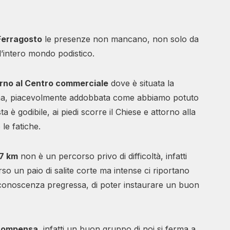
 Ferragosto
le presenze non mancano, non solo da
l’intero mondo podistico.
torno al Centro commerciale
dove è situata la
ina, piacevolmente addobbata come abbiamo potuto
ta è godibile, ai piedi scorre il Chiese e attorno alla
le fatiche.
 7 km
non è un percorso privo di difficoltà, infatti
so un paio di salite corte ma intense ci riportano
a conoscenza pregressa, di poter instaurare un buon
icompensa,
infatti un buon gruppo di noi si ferma a