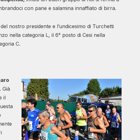
brandoci con pane e salamina innaffiato di birra.
del nostro presidente e l’undicesimo di Turchetti
zo nella categoria L, il 6° posto di Cesi nella
egoria C.
naro
. Già
 il
questa
e
mente
i