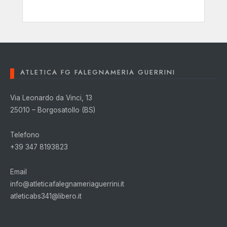
ATLETICA FG FALEGNAMERIA GUERRINI
Via Leonardo da Vinci, 13
25010 – Borgosatollo (BS)
Telefono
+39 347 8193823
Email
info@atleticafalegnameriaguerrini.it
atleticabs341@libero.it