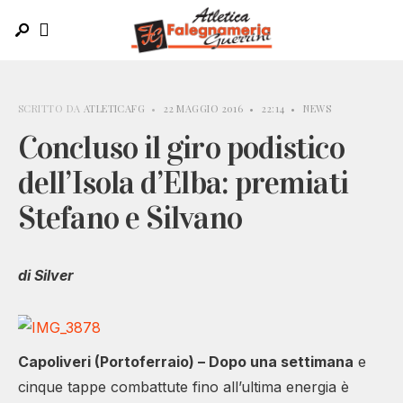
SCRITTO DA
ATLETICAFG
•
22 MAGGIO 2016
•
22:14
•
NEWS
Concluso il giro podistico
dell’Isola d’Elba: premiati
Stefano e Silvano
di Silver
Capoliveri (Portoferraio) – Dopo una settimana
e
cinque tappe combattute fino all’ultima energia è