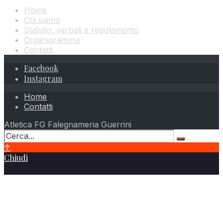
Home
Chi siamo
Statuto, verbali e regolamento
Organigramma
Contatti
Facebook
Instagram
Home
Contatti
Atletica FG Falegnameria Guerrini
↑
Chiudi
Atletica FG Falegnameria Guerrini
Via Leonardo da Vinci, 13
25010 – Borgosatollo (BS)