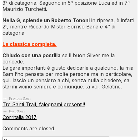
3° di categoria. Seguono in 5ª posizione Luca ed in 7ª
Maurizio Turchetti.
Nella G, splende un Roberto Tononi
in ripresa, è infatti
2°, mentre Riccardo Mister Sorriso Bana è 4° di
categoria.
La classica completa.
Chiudo con una postilla
se il buon Silver me la
concede.
Le gare importanti è giusto dedicarle a qualcuno, la mia
Bam l’ho pensata per molte persone ma in particolare,
qui, lascio un pensiero a chi, senza nulla chiedere, sa
starmi vicino sempre e comunque…a voi, Gelatine.
←
Previous Story
Tre Santi Trail, falegnami presenti!!
→
Next Story
Corritalia 2017
Comments are closed.