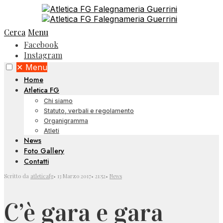
Cerca
Menu
Facebook
Instagram
✕
Menu
Home
Atletica FG
Chi siamo
Statuto, verbali e regolamento
Organigramma
Atleti
News
Foto Gallery
Contatti
Scritto da
atleticafg
•
13 Marzo 2017
•
21:52
•
News
C’è gara e gara