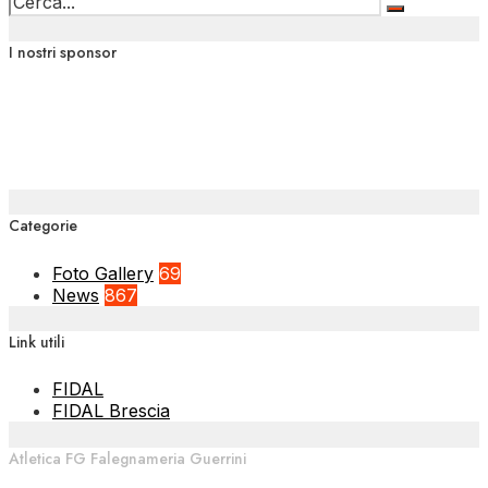
I nostri sponsor
Categorie
Foto Gallery
69
News
867
Link utili
FIDAL
FIDAL Brescia
Atletica FG Falegnameria Guerrini