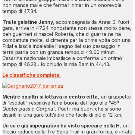
non manca mai e che ferma il timer in un onorevole
tempo di 47.34.
Tra le gelatine Jenny,
accompagnata da Anna S. fuori
gara, arriva in 47.24 nonostante non stesse molto bene,
beh guerrieri si nasce! Roberta, che di guerre ne ha
combattute molte, si cimenta per la prima volta con una
Fidal e lascia indelebile il segno del suo passaggio in
terra patria con un grande tempo di 49.00 minuti.
Cesarina nazionale imbastisce e conferma un ottimo
tempo di 46.28 . Io chiudo la mia Bam in 44.43.
Le classifiche complete.
Mentre noialtri si lottava in centro città,
un gruppetto
di “esodati” respirava l’aria buona del lago alla “
45ª
Quater pass a Gargnà
”. Pochi ma buoni che si sono
distinti in una gara tutt’altro che facile di più di 12 km.
Un su e giù impegnativo ha visto spiccare nella H
, un
Riccio reduce dalla Tre Santi Trail in gran forma, è infatti