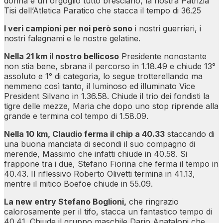
donna è un orgoglio tutto bresciano, la nostra Patrizia
Tisi dell’Atletica Paratico che stacca il tempo di 36.25
I veri campioni per noi però sono
i nostri guerrieri, i
nostri falegnami e le nostre gelatine.
Nella 21 km il nostro bellicoso
Presidente nonostante
non stia bene, sbrana il percorso in 1.18.49 e chiude 13°
assoluto e 1° di categoria, lo segue trotterellando ma
nemmeno così tanto, il luminoso ed illuminato Vice
President Silvano in 1.36.58. Chiude il trio dei fondisti la
tigre delle mezze, Maria che dopo uno stop riprende alla
grande e termina col tempo di 1.58.09.
Nella 10 km, Claudio ferma il chip a 40.33
staccando di
una buona manciata di secondi il suo compagno di
merende, Massimo che infatti chiude in 40.58. Si
frappone tra i due, Stefano Fiorina che ferma il tempo in
40.43. Il riflessivo Roberto Olivetti termina in 41.13,
mentre il mitico Boefoe chiude in 55.09.
La new entry Stefano Boglioni,
che ringrazio
calorosamente per il tifo, stacca un fantastico tempo di
40.41. Chiude il gruppo maschile Dario Anataloni che