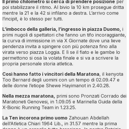
Il primo chilometro si cerca di prendere posizione
per
poi stabilizzare il ritmo. Al bivio la 10 km prosegue dritta
mentre la 21 e la 42 si infilano a destra. L’arrivo come
l’incipit, è lo stesso per tutti.
L’imbocco della galleria, l’ingresso in piazza Duomo,
i
primi nugoli di spettatori che fanno un tifo incoraggiante,
la curva di immissione in via X Giornate dove una lieve
pendenza invita a spingere con più potenza fino alla
virata verso piazza Loggia. E lì se il fiato e le gambe lo
permettono si osa la volata finale e si va a scrivere la
propria personale storia atletica.
Così hanno fatto i vincitori della Maratona
, il kenyota
Too Bernard degli uomini con un tempo di 02.09.47 e
delle donne l’etiope Shewe Hayimanot in 2.40.28.
Nella mezza maratona,
primi sono Pronzati Corrado dei
Maratoneti Genovesi, in 1.09.05 e Marinella Guida della
X-Bionic Running Team in 1.23.25.
La Ten incorona primo uomo
Zahouan Abdellah
dell’Atletica Chiari 1964 Lib., in 31.57 mentre la prima