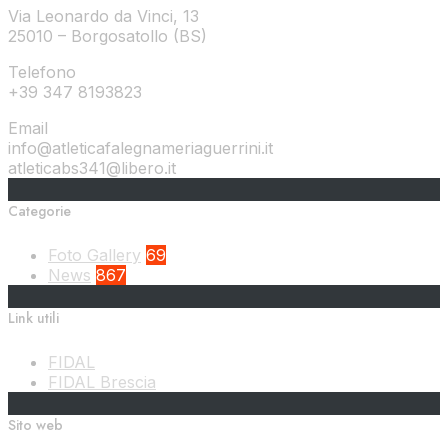
Via Leonardo da Vinci, 13
25010 – Borgosatollo (BS)
Telefono
+39 347 8193823
Email
info@atleticafalegnameriaguerrini.it
atleticabs341@libero.it
Categorie
Foto Gallery
69
News
867
Link utili
FIDAL
FIDAL Brescia
Sito web