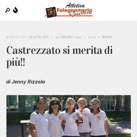
SCRITTO DA
ATLETICAFG
•
19 GIUGNO 2017
•
21:01
•
NEWS
Castrezzato si merita di
più!!
di Jenny Rizzola