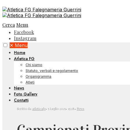
Cerca
Menu
Facebook
Instagram
✕
Menu
Home
Atletica FG
Chi siamo
Statuto, verbali e regolamento
Organigramma
Atleti
News
Foto Gallery
Contatti
Scritto da
atleticafg
•
5 Luglio 2025
•
15:28
•
News