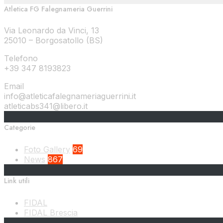
Atletica FG Falegnameria Guerrini
Via Leonardo da Vinci, 13
25010 – Borgosatollo (BS)
Telefono
+39 347 8193823
Email
info@atleticafalegnameriaguerrini.it
atleticabs341@libero.it
Categorie
Foto Gallery
69
News
867
Link utili
FIDAL
FIDAL Brescia