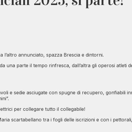
iali 2025, si parte!
a l’altro annunciato, spazza Brescia e dintorni.
a una parte il tempo rinfresca, dall’altra gli operosi atlet
 tavoli e sedie asciugate con spugne di recupero, gonfiabili in
ini”.
trici per collegare tutto il collegabile!
cartabellano tra i fogli delle iscrizioni e con i pettorali, g