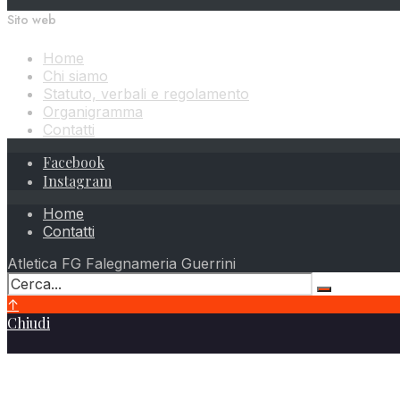
Sito web
Home
Chi siamo
Statuto, verbali e regolamento
Organigramma
Contatti
Facebook
Instagram
Home
Contatti
Atletica FG Falegnameria Guerrini
↑
Chiudi
Atletica FG Falegnameria Guerrini