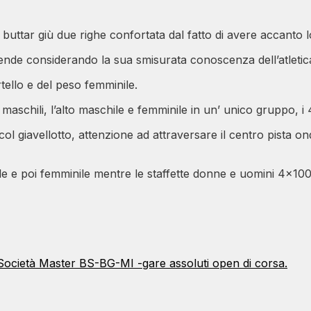
buttar giù due righe confortata dal fatto di avere accanto 
nde considerando la sua smisurata conoscenza dell’atletica 
rtello e del peso femminile.
maschili, l’alto maschile e femminile in un’ unico gruppo, i 4
ol giavellotto, attenzione ad attraversare il centro pista on
ile e poi femminile mentre le staffette donne e uomini 4×100
 di Società Master BS-BG-MI -gare assoluti open di corsa.