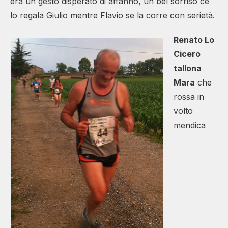
era un gesto disperato di affanno, un bel sorriso ce
lo regala Giulio mentre Flavio se la corre con serietà.
Renato Lo
Cicero
tallona
Mara
che
rossa in
volto
mendica