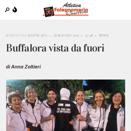
SCRITTO DA
ATLETICAFG
•
28 MAGGIO 2015
•
21:48
•
NEWS
Buffalora vista da fuori
di Anna Zaltieri