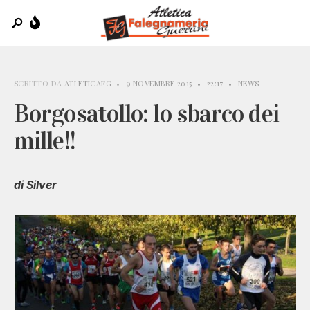
SCRITTO DA
ATLETICAFG
•
9 NOVEMBRE 2015
•
22:17
•
NEWS
Borgosatollo: lo sbarco dei
mille!!
di Silver