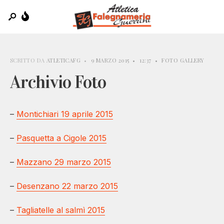
SCRITTO DA
ATLETICAFG
•
9 MARZO 2015
•
12:37
•
FOTO GALLERY
Archivio Foto
–
Montichiari 19 aprile 2015
–
Pasquetta a Cigole 2015
–
Mazzano 29 marzo 2015
–
Desenzano 22 marzo 2015
–
Tagliatelle al salmì 2015