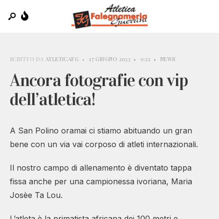
SCRITTO DA
ATLETICAFG
•
17 GIUGNO 2023
•
9:21
•
NEWS
Ancora fotografie con vip
dell’atletica!
A San Polino oramai ci stiamo abituando un gran
bene con un via vai corposo di atleti internazionali.
Il nostro campo di allenamento è diventato tappa
fissa anche per una campionessa ivoriana, Maria
Josèe Ta Lou.
L’atleta è la primatista africana dei 100 metri e