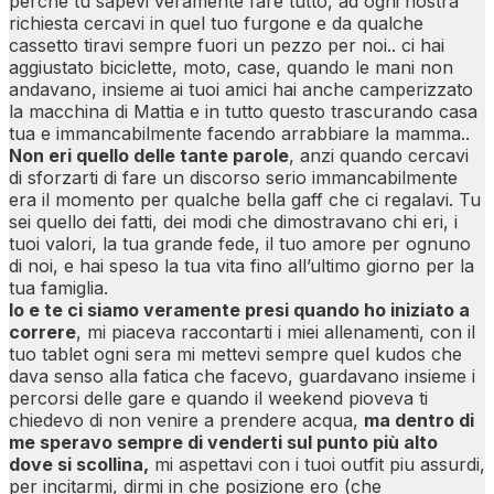
perché tu sapevi veramente fare tutto, ad ogni nostra
richiesta cercavi in quel tuo furgone e da qualche
cassetto tiravi sempre fuori un pezzo per noi.. ci hai
aggiustato biciclette, moto, case, quando le mani non
andavano, insieme ai tuoi amici hai anche camperizzato
la macchina di Mattia e in tutto questo trascurando casa
tua e immancabilmente facendo arrabbiare la mamma..
Non eri quello delle tante parole
, anzi quando cercavi
di sforzarti di fare un discorso serio immancabilmente
era il momento per qualche bella gaff che ci regalavi. Tu
sei quello dei fatti, dei modi che dimostravano chi eri, i
tuoi valori, la tua grande fede, il tuo amore per ognuno
di noi, e hai speso la tua vita fino all’ultimo giorno per la
tua famiglia.
Io e te ci siamo veramente presi quando ho iniziato a
correre
, mi piaceva raccontarti i miei allenamenti, con il
tuo tablet ogni sera mi mettevi sempre quel kudos che
dava senso alla fatica che facevo, guardavano insieme i
percorsi delle gare e quando il weekend pioveva ti
chiedevo di non venire a prendere acqua,
ma dentro di
me speravo sempre di venderti sul punto più alto
dove si scollina,
mi aspettavi con i tuoi outfit piu assurdi,
per incitarmi, dirmi in che posizione ero (che