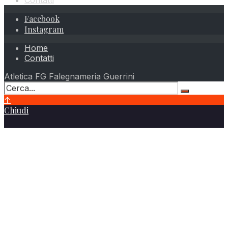
Contatti
Facebook
Instagram
Home
Contatti
Atletica FG Falegnameria Guerrini
↑
Chiudi
Atletica FG Falegnameria Guerrini
Via Leonardo da Vinci, 13
25010 – Borgosatollo (BS)
Telefono
+39 347 8193823
Email
info@atleticafalegnameriaguerrini.it