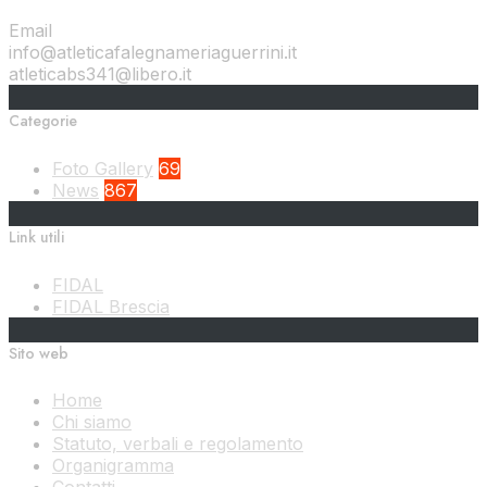
Email
info@atleticafalegnameriaguerrini.it
atleticabs341@libero.it
Categorie
Foto Gallery
69
News
867
Link utili
FIDAL
FIDAL Brescia
Sito web
Home
Chi siamo
Statuto, verbali e regolamento
Organigramma