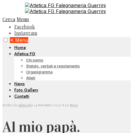
Cerca
Menu
Facebook
Instagram
✕
Menu
Home
Atletica FG
Chi siamo
Statuto, verbali e regolamento
Organigramma
Atleti
News
Foto Gallery
Contatti
Scritto da
atleticafg
•
14 Settembre 2023
•
8:23
•
News
Al mio papà.