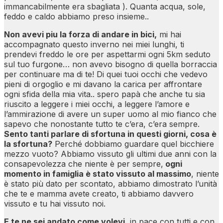
immancabilmente era sbagliata ). Quanta acqua, sole,
feddo e caldo abbiamo preso insieme..
Non avevi piu la forza di andare in bici,
mi hai
accompagnato questo inverno nei miei lunghi, ti
prendevi freddo le ore per aspettarmi ogni 5km seduto
sul tuo furgone… non avevo bisogno di quella borraccia
per continuare ma di te! Di quei tuoi occhi che vedevo
pieni di orgoglio e mi davano la carica per affrontare
ogni sfida della mia vita.. spero papà che anche tu sia
riuscito a leggere i miei occhi, a leggere l’amore e
l’ammirazione di avere un super uomo al mio fianco che
sapevo che nonostante tutto te c’era, c’era sempre.
Sento tanti parlare di sfortuna in questi giorni, cosa è
la sfortuna?
Perché dobbiamo guardare quel bicchiere
mezzo vuoto? Abbiamo vissuto gli ultimi due anni con la
consapevolezza che niente è per sempre,
ogni
momento in famiglia è stato vissuto al massimo
, niente
è stato più dato per scontato, abbiamo dimostrato l’unità
che te e mamma avete creato, ti abbiamo davvero
vissuto e tu hai vissuto noi.
E te ne sei andato come volevi,
in pace con tutti e con