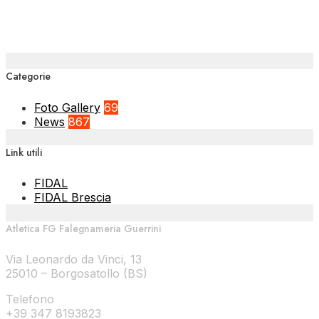
Categorie
Foto Gallery
69
News
867
Link utili
FIDAL
FIDAL Brescia
Atletica FG Falegnameria Guerrini
Via Leonardo da Vinci, 13
25010 – Borgosatollo (BS)
Telefono
+39 347 8193823