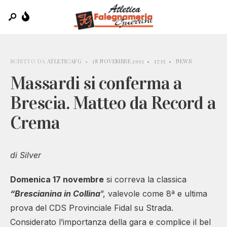
SCRITTO DA
ATLETICAFG
•
18 NOVEMBRE 2013
•
17:15
•
NEWS
Massardi si conferma a
Brescia. Matteo da Record a
Crema
di Silver
Domenica 17 novembre
si correva la classica
“Brescianina in Collina
”, valevole come 8ª e ultima
prova del CDS Provinciale Fidal su Strada.
Considerato l’importanza della gara e complice il bel