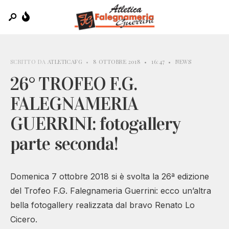
SCRITTO DA
ATLETICAFG
•
8 OTTOBRE 2018
•
16:47
•
NEWS
26° TROFEO F.G.
FALEGNAMERIA
GUERRINI: fotogallery
parte seconda!
Domenica 7 ottobre 2018 si è svolta la 26ª edizione
del Trofeo F.G. Falegnameria Guerrini: ecco un’altra
bella fotogallery realizzata dal bravo Renato Lo
Cicero.