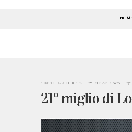
HOM
SCRITTO DA
ATLETICAFG
•
27 SETTEMBRE 2020
•
23:
21° miglio di L